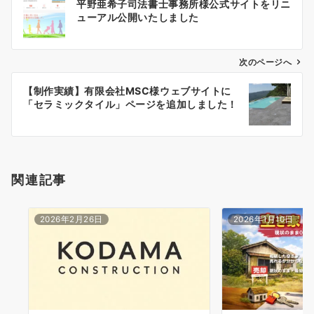
平野亜希子司法書士事務所様公式サイトをリニ
稿
ューアル公開いたしました
ナ
ビ
ゲ
次のページへ
ー
【制作実績】有限会社MSC様ウェブサイトに
シ
「セラミックタイル」ページを追加しました！
ョ
ン
関連記事
2026年2月26日
2026年1月10日