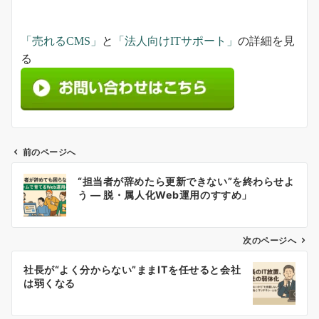
「売れるCMS」
と
「法人向けITサポート」
の詳細を見
る
前のページへ
投
“担当者が辞めたら更新できない”を終わらせよ
稿
う ― 脱・属人化Web運用のすすめ」
ナ
ビ
ゲ
次のページへ
ー
社長が“よく分からない”ままITを任せると会社
シ
は弱くなる
ョ
ン