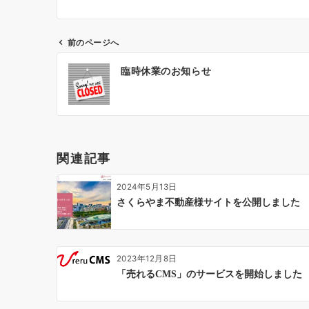
前のページへ
投
臨時休業のお知らせ
稿
ナ
ビ
ゲ
ー
関連記事
シ
ョ
2024年5月13日
ン
さくらやま不動産様サイトを公開しました
2023年12月8日
「売れるCMS」のサービスを開始しました