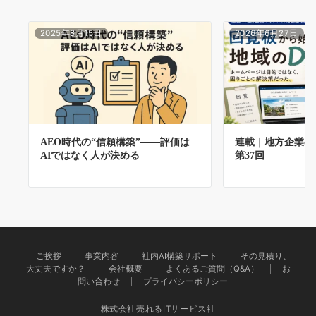
2025年8月15日
2026年6月27日
AEO時代の“信頼構築”――評価は
連載｜地方企業の
AIではなく人が決める
第37回
ご挨拶
事業内容
社内AI構築サポート
その見積り、
大丈夫ですか？
会社概要
よくあるご質問（Q&A）
お
問い合わせ
プライバシーポリシー
株式会社売れるITサービス社