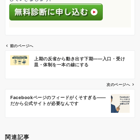
前のページへ
投
上期の反省から動き出す下期――入口・受け
稿
皿・体制を一本の線にする
ナ
ビ
ゲ
次のページへ
ー
Facebookページのフィードがくそすぎる――
シ
だから公式サイトが必要なんです
ョ
ン
関連記事