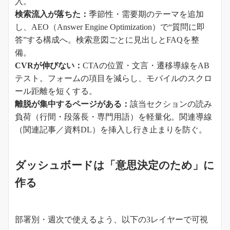
入。
検索流入が落ちた：
季節性・需要期のテーマを追加
し、AEO（Answer Engine Optimization）で“質問に即
答”する構成へ。検索意図ごとに見出しとFAQを整
備。
CVRが伸びない：
CTAの位置・文言・遷移導線をAB
テスト。フォームの項目を減らし、モバイルのスクロ
ール距離を短くする。
離脱が集中するページがある：
該当セクションの読み
負荷（行間・段落長・専門用語）を軽量化。関連導線
（関連記事／資料DL）を挿入し行き止まりを防ぐ。
ダッシュボードは「意思決定のため」に
作る
部署別・週次で使えるよう、以下の3レイヤーで可視