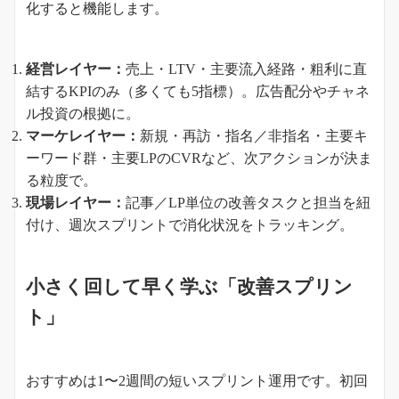
化すると機能します。
経営レイヤー：
売上・LTV・主要流入経路・粗利に直
結するKPIのみ（多くても5指標）。広告配分やチャネ
ル投資の根拠に。
マーケレイヤー：
新規・再訪・指名／非指名・主要キ
ーワード群・主要LPのCVRなど、次アクションが決ま
る粒度で。
現場レイヤー：
記事／LP単位の改善タスクと担当を紐
付け、週次スプリントで消化状況をトラッキング。
小さく回して早く学ぶ「改善スプリン
ト」
おすすめは1〜2週間の短いスプリント運用です。初回