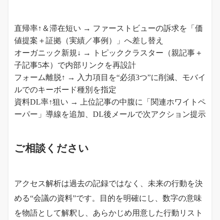
直帰率↑＆滞在短い → ファーストビューの訴求を「価
値提案＋証拠（実績／事例）」へ差し替え
オーガニック新規↓ → トピッククラスター（親記事＋
子記事5本）で内部リンクを再設計
フォーム離脱↑ → 入力項目を“必須3つ”に削減、モバイ
ルでのキーボード種別を指定
資料DL率↑狙い → 上位記事の中腹に「関連ホワイトペ
ーパー」導線を追加、DL後メールで次アクション提示
ご相談ください
アクセス解析は過去の記録ではなく、未来の行動を決
める“会議の資料”です。目的を明確にし、数字の意味
を物語として解釈し、あらかじめ用意した行動リスト