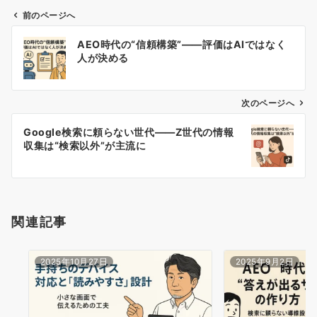
前のページへ
投
AEO時代の“信頼構築”――評価はAIではなく
稿
人が決める
ナ
ビ
ゲ
次のページへ
ー
Google検索に頼らない世代――Z世代の情報
シ
収集は“検索以外”が主流に
ョ
ン
関連記事
2025年10月27日
2025年9月2日