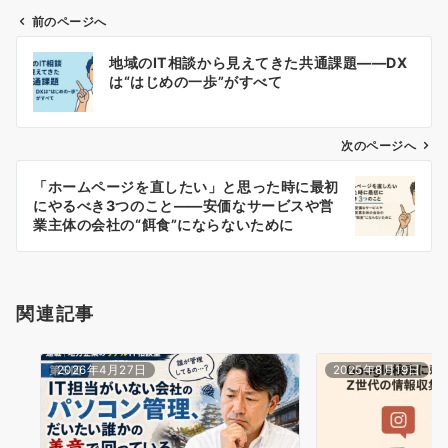
前のページへ
投
地域のIT相談から見えてきた共通課題――DX
稿
は“はじめの一歩”がすべて
ナ
ビ
ゲ
次のページへ
ー
「ホームページを直したい」と思った時に最初
シ
にやるべき3つのこと――安価なサービスや営
ョ
業主体の会社の“餌食”にならないために
ン
関連記事
2026年4月27日
2025年8月19日