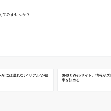
えてみませんか？
―AIには語れない“リアル”が価
SNSとWebサイト、情報が
率を決める