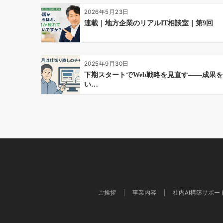
ョ
2026年5月23日
ン
連載｜地方企業のリアルIT相談室｜第9回
2025年9月30日
下期スタートでWeb戦略を見直す――成果を
い…
ご挨拶
事業内容
社内AI構築サポー