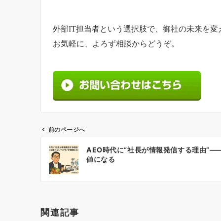
外部IT担当者という選択肢で、御社の未来を変
お気軽に、よろず相談からどうぞ。
前のページへ
投
AEO時代に“社長が情報発信する理由”―
稿
値になる
ナ
ビ
ゲ
ー
関連記事
シ