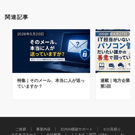
関連記事
2026年5月20日
2026年4月27日
特集｜そのメール、本当に人が送っ
連載｜地方企業の
ていますか？
第5回
ご挨拶
事業内容
社内AI構築サポート
その見積り、
大丈夫ですか？
会社概要
よくあるご質問（Q&A）
お