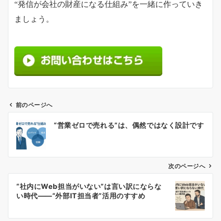
“発信が会社の財産になる仕組み”を一緒に作っていき
ましょう。
前のページへ
投
“営業ゼロで売れる”は、偶然ではなく設計です
稿
ナ
ビ
ゲ
次のページへ
ー
“社内にWeb担当がいない”は言い訳にならな
シ
い時代――“外部IT担当者”活用のすすめ
ョ
ン