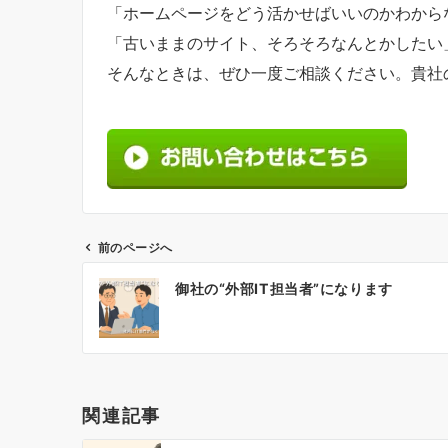
「ホームページをどう活かせばいいのかわから
「古いままのサイト、そろそろなんとかしたい
そんなときは、ぜひ一度ご相談ください。貴社の
前のページへ
投
御社の“外部IT担当者”になります
稿
ナ
ビ
ゲ
ー
関連記事
シ